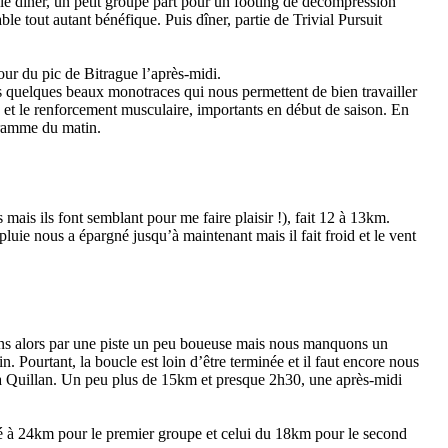
 dîner, un petit groupe part pour un footing de décompression
ble tout autant bénéfique. Puis dîner, partie de Trivial Pursuit
r du pic de Bitrague l’après-midi.
s quelques beaux monotraces qui nous permettent de bien travailler
e et le renforcement musculaire, importants en début de saison. En
gramme du matin.
ais ils font semblant pour me faire plaisir !), fait 12 à 13km.
luie nous a épargné jusqu’à maintenant mais il fait froid et le vent
ons alors par une piste un peu boueuse mais nous manquons un
 Pourtant, la boucle est loin d’être terminée et il faut encore nous
 à Quillan. Un peu plus de 15km et presque 2h30, une après-midi
é à 24km pour le premier groupe et celui du 18km pour le second