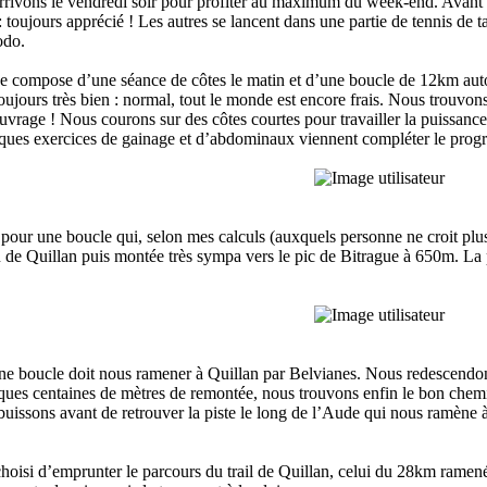
ivons le vendredi soir pour profiter au maximum du week-end. Avant le
: toujours apprécié ! Les autres se lancent dans une partie de tennis de ta
odo.
compose d’une séance de côtes le matin et d’une boucle de 12km autou
ujours très bien : normal, tout le monde est encore frais. Nous trouvon
uvrage ! Nous courons sur des côtes courtes pour travailler la puissanc
lques exercices de gainage et d’abdominaux viennent compléter le pro
pour une boucle qui, selon mes calculs (auxquels personne ne croit plus m
u de Quillan puis montée très sympa vers le pic de Bitrague à 650m. La p
une boucle doit nous ramener à Quillan par Belvianes. Nous redescend
lques centaines de mètres de remontée, nous trouvons enfin le bon chemin.
 buissons avant de retrouver la piste le long de l’Aude qui nous ramène
oisi d’emprunter le parcours du trail de Quillan, celui du 28km ramen