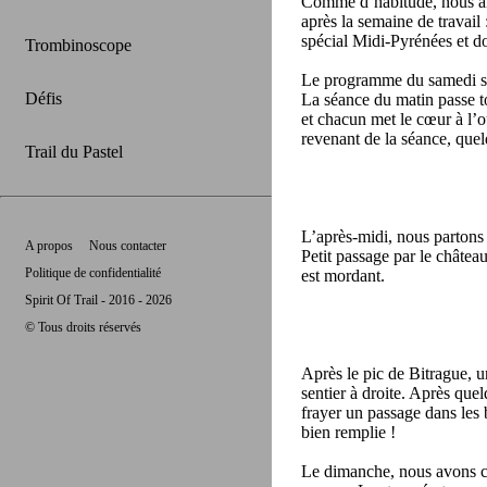
Comme d’habitude, nous arr
après la semaine de travail 
spécial Midi-Pyrénées et d
Trombinoscope
Le programme du samedi se 
Défis
La séance du matin passe to
et chacun met le cœur à l’o
revenant de la séance, que
Trail du Pastel
L’après-midi, nous partons 
A propos
Nous contacter
Petit passage par le châtea
Politique de confidentialité
est mordant.
Spirit Of Trail - 2016 - 2026
© Tous droits réservés
Après le pic de Bitrague, 
sentier à droite. Après que
frayer un passage dans les
bien remplie !
Le dimanche, nous avons ch