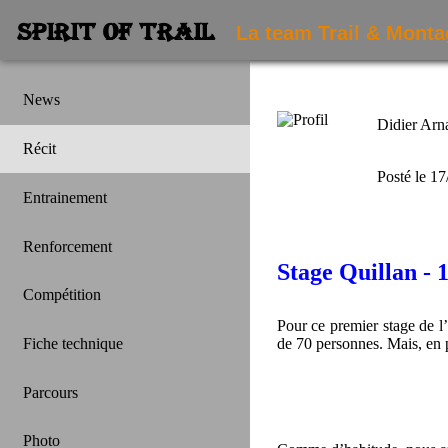
La team Trail & Mont
SPIRIT OF TRAIL
News
Didier Arn
Récit
Posté le 1
Entrainement
Renforcement
Stage Quillan - 1
Compétition
Pour ce premier stage de l
Fiche technique
de 70 personnes. Mais, en p
Parcours
Photo