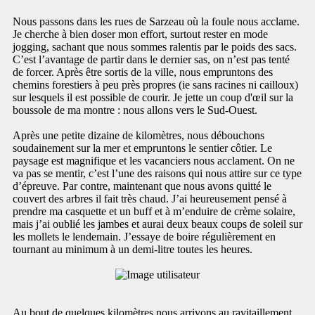
Nous passons dans les rues de Sarzeau où la foule nous acclame.
Je cherche à bien doser mon effort, surtout rester en mode
jogging, sachant que nous sommes ralentis par le poids des sacs.
C’est l’avantage de partir dans le dernier sas, on n’est pas tenté
de forcer. Après être sortis de la ville, nous empruntons des
chemins forestiers à peu près propres (ie sans racines ni cailloux)
sur lesquels il est possible de courir. Je jette un coup d'œil sur la
boussole de ma montre : nous allons vers le Sud-Ouest.
Après une petite dizaine de kilomètres, nous débouchons
soudainement sur la mer et empruntons le sentier côtier. Le
paysage est magnifique et les vacanciers nous acclament. On ne
va pas se mentir, c’est l’une des raisons qui nous attire sur ce type
d’épreuve. Par contre, maintenant que nous avons quitté le
couvert des arbres il fait très chaud. J’ai heureusement pensé à
prendre ma casquette et un buff et à m’enduire de crème solaire,
mais j’ai oublié les jambes et aurai deux beaux coups de soleil sur
les mollets le lendemain. J’essaye de boire régulièrement en
tournant au minimum à un demi-litre toutes les heures.
Au bout de quelques kilomètres nous arrivons au ravitaillement