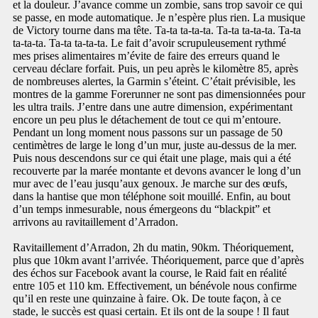
et la douleur. J’avance comme un zombie, sans trop savoir ce qui
se passe, en mode automatique. Je n’espère plus rien. La musique
de Victory tourne dans ma tête. Ta-ta ta-ta-ta. Ta-ta ta-ta-ta. Ta-ta
ta-ta-ta. Ta-ta ta-ta-ta. Le fait d’avoir scrupuleusement rythmé
mes prises alimentaires m’évite de faire des erreurs quand le
cerveau déclare forfait. Puis, un peu après le kilomètre 85, après
de nombreuses alertes, la Garmin s’éteint. C’était prévisible, les
montres de la gamme Forerunner ne sont pas dimensionnées pour
les ultra trails. J’entre dans une autre dimension, expérimentant
encore un peu plus le détachement de tout ce qui m’entoure.
Pendant un long moment nous passons sur un passage de 50
centimètres de large le long d’un mur, juste au-dessus de la mer.
Puis nous descendons sur ce qui était une plage, mais qui a été
recouverte par la marée montante et devons avancer le long d’un
mur avec de l’eau jusqu’aux genoux. Je marche sur des œufs,
dans la hantise que mon téléphone soit mouillé. Enfin, au bout
d’un temps inmesurable, nous émergeons du “blackpit” et
arrivons au ravitaillement d’Arradon.
Ravitaillement d’Arradon, 2h du matin, 90km. Théoriquement,
plus que 10km avant l’arrivée. Théoriquement, parce que d’après
des échos sur Facebook avant la course, le Raid fait en réalité
entre 105 et 110 km. Effectivement, un bénévole nous confirme
qu’il en reste une quinzaine à faire. Ok. De toute façon, à ce
stade, le succès est quasi certain. Et ils ont de la soupe ! Il faut