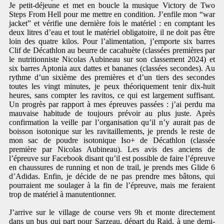
Je petit-déjeune et met en boucle la musique Victory de Two
Steps From Hell pour me mettre en condition. J’enfile mon “war
jacket” et vérifie une dernière fois le matériel : en comptant les
deux litres d’eau et tout le matériel obligatoire, il ne doit pas être
loin des quatre kilos. Pour l’alimentation, j’emporte six barres
Clif de Décathlon au beurre de cacahuète (classées premières par
le nutritionniste Nicolas Aubineau sur son classement 2024) et
six barres Aptonia aux dattes et bananes (classées secondes). Au
rythme d’un sixième des premières et d’un tiers des secondes
toutes les vingt minutes, je peux théoriquement tenir dix-huit
heures, sans compter les ravitos, ce qui est largement suffisant.
Un progrès par rapport à mes épreuves passées : j’ai perdu ma
mauvaise habitude de toujours prévoir au plus juste. Après
confirmation la veille par l’organisation qu’il n’y aurait pas de
boisson isotonique sur les ravitaillements, je prends le reste de
mon sac de poudre isotonique Iso+ de Décathlon (classée
première par Nicolas Aubineau). Les avis des anciens de
l’épreuve sur Facebook disant qu’il est possible de faire l’épreuve
en chaussures de running et non de trail, je prends mes Glide 6
d’Adidas. Enfin, je décide de ne pas prendre mes bâtons, qui
pourraient me soulager à la fin de l’épreuve, mais me feraient
trop de matériel à manutentionner.
J’arrive sur le village de course vers 9h et monte directement
dans un bus qui part pour Sarzeau, départ du Raid, à une demi-