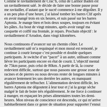
Comme le ravitaillement de Crac’h, celui de Larmor Baden est
un ravitaillement salé. Je décide de faire une bonne pause pour
me ravitailler, d’autant que le sucré commence à me dégoûter. Il y
a un peu plus d’une heure, j’ai laissé tomber les barres Clif après
en avoir mangé trois en six heures, et suis passé sur les barres
Aptonia. Je mange bien et bois deux soupes, toujours en évitant
les pâtes. Au bout de vingt minutes, après avoir rangé ma
casquette et coiffé ma frontale, je repars. Prochain objectif : le
ravitaillement d’Arradon, dans vingt kilomètres.
Nous continuons d’avancer sur un chemin côtier. Le
ravitaillement salé m’a requinqué et mon moral est remonté, je
continue à courir lorsque c’est possible et double quelques
participants. Je switche d’un “pacer” à un autre, utilisant comme
lièvre les participants encore en état de courir. L’objectif mental
de 75km passe, puis celui de 80km. A partir de là, la course
redevient difficile, surtout que nous passons une grosse zone de
racines et de pierres ou nous devons rester de longues minutes à
avancer lentement les uns derrière les autres, en manquant
régulièrement de trébucher. L’alimentation devient difficile, les
barres Aptonia me dégoutent à leur tour et j’ai la gorge sèche
malgré le fait de boire très régulièrement. Je me force à continuer
à manger, en espaçant les prises alimentaires toutes les demi-
heures. Mon niveau de conscience est descendu, ce qui m’arrive
habituellement dans ce genre de situation pour supporter l’ennui