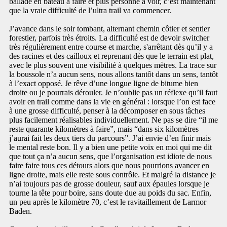
ballade en bateau à faire et plus personne à voir, c’est maintenant
que la vraie difficulté de l’ultra trail va commencer.
J’avance dans le soir tombant, alternant chemin côtier et sentier
forestier, parfois très étroits. La difficulté est de devoir switcher
très régulièrement entre course et marche, s'arrêtant dès qu’il y a
des racines et des cailloux et reprenant dès que le terrain est plat,
avec le plus souvent une visibilité à quelques mètres. La trace sur
la boussole n’a aucun sens, nous allons tantôt dans un sens, tantôt
à l’exact opposé. Je rêve d’une longue ligne de bitume bien
droite ou je pourrais dérouler. Je n’oublie pas un réflexe qu’il faut
avoir en trail comme dans la vie en général : lorsque l’on est face
à une grosse difficulté, penser à la décomposer en sous tâches
plus facilement réalisables individuellement. Ne pas se dire “il me
reste quarante kilomètres à faire”, mais “dans six kilomètres
j’aurai fait les deux tiers du parcours”. J’ai envie d’en finir mais
le mental reste bon. Il y a bien une petite voix en moi qui me dit
que tout ça n’a aucun sens, que l’organisation est idiote de nous
faire faire tous ces détours alors que nous pourrions avancer en
ligne droite, mais elle reste sous contrôle. Et malgré la distance je
n’ai toujours pas de grosse douleur, sauf aux épaules lorsque je
tourne la tête pour boire, sans doute due au poids du sac. Enfin,
un peu après le kilomètre 70, c’est le ravitaillement de Larmor
Baden.