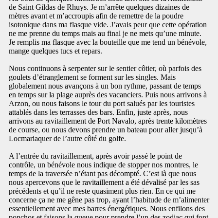
de Saint Gildas de Rhuys. Je m’arrête quelques dizaines de
mètres avant et m’accroupis afin de remettre de la poudre
isotonique dans ma flasque vide. J’avais peur que cette opération
ne me prenne du temps mais au final je ne mets qu’une minute.
Je remplis ma flasque avec la bouteille que me tend un bénévole,
mange quelques tucs et repars.
Nous continuons à serpenter sur le sentier côtier, où parfois des
goulets d’étranglement se forment sur les singles. Mais
globalement nous avançons à un bon rythme, passant de temps
en temps sur la plage auprès des vacanciers. Puis nous arrivons à
Arzon, ou nous faisons le tour du port salués par les touristes
attablés dans les terrasses des bars. Enfin, juste après, nous
arrivons au ravitaillement de Port Navalo, après trente kilomètres
de course, ou nous devons prendre un bateau pour aller jusqu’à
Locmariaquer de l’autre côté du golfe.
A l’entrée du ravitaillement, après avoir passé le point de
contrôle, un bénévole nous indique de stopper nos montres, le
temps de la traversée n’étant pas décompté. C’est là que nous
nous apercevons que le ravitaillement a été dévalisé par les sas
précédents et qu’il ne reste quasiment plus rien. En ce qui me
concerne ça ne me gêne pas trop, ayant l’habitude de m’alimenter
essentiellement avec mes barres énergétiques. Nous enfilons des
ponchos et faisons la queue pour prendre l’un des zodiac qui font