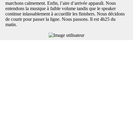
marchons calmement. Enfin, l’aire d’arrivée apparaît. Nous
entendons la musique à faible volume tandis que le speaker
continue inlassablement à accueillir les finishers. Nous décidons
de courir pour passer la ligne. Nous passons. Il est 4h25 du
matin.
Après course
Après avoir passé la ligne, nous allons chercher la médaille et le
tee-shirt finisher. Puis nous allons déguster la galette saucisse
offerte aux finishers. Je dis au revoir à mes compagnons d’une
nuit et retourne à mon Airbnb prendre une douche et me coucher.
Je me lève le lendemain à dix heures et vais directement sur le
site de la course déguster un burger et boire une bière.
L’ambiance bat son plein pour accueillir les finishers des autres
épreuves. Les larmes me viennent en attendant ma commande, je
commence seulement à réaliser.
Bilan