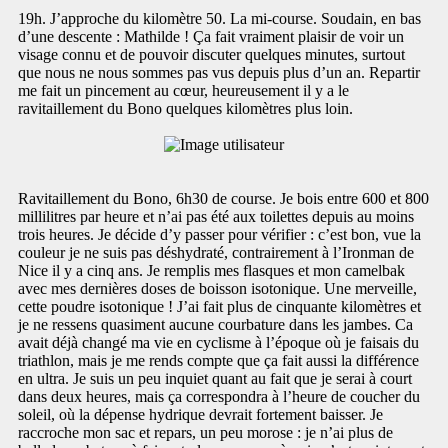
19h. J’approche du kilomètre 50. La mi-course. Soudain, en bas
d’une descente : Mathilde ! Ça fait vraiment plaisir de voir un
visage connu et de pouvoir discuter quelques minutes, surtout
que nous ne nous sommes pas vus depuis plus d’un an. Repartir
me fait un pincement au cœur, heureusement il y a le
ravitaillement du Bono quelques kilomètres plus loin.
Ravitaillement du Bono, 6h30 de course. Je bois entre 600 et 800
millilitres par heure et n’ai pas été aux toilettes depuis au moins
trois heures. Je décide d’y passer pour vérifier : c’est bon, vue la
couleur je ne suis pas déshydraté, contrairement à l’Ironman de
Nice il y a cinq ans. Je remplis mes flasques et mon camelbak
avec mes dernières doses de boisson isotonique. Une merveille,
cette poudre isotonique ! J’ai fait plus de cinquante kilomètres et
je ne ressens quasiment aucune courbature dans les jambes. Ca
avait déjà changé ma vie en cyclisme à l’époque où je faisais du
triathlon, mais je me rends compte que ça fait aussi la différence
en ultra. Je suis un peu inquiet quant au fait que je serai à court
dans deux heures, mais ça correspondra à l’heure de coucher du
soleil, où la dépense hydrique devrait fortement baisser. Je
raccroche mon sac et repars, un peu morose : je n’ai plus de