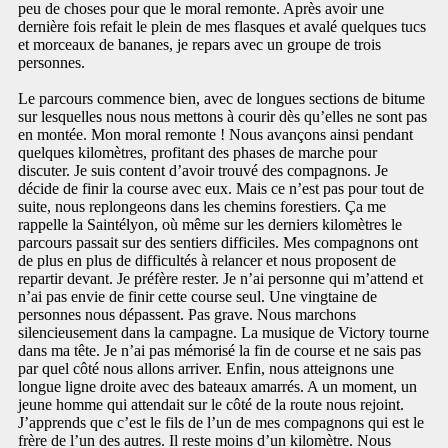
peu de choses pour que le moral remonte. Après avoir une
dernière fois refait le plein de mes flasques et avalé quelques tucs
et morceaux de bananes, je repars avec un groupe de trois
personnes.
Le parcours commence bien, avec de longues sections de bitume
sur lesquelles nous nous mettons à courir dès qu’elles ne sont pas
en montée. Mon moral remonte ! Nous avançons ainsi pendant
quelques kilomètres, profitant des phases de marche pour
discuter. Je suis content d’avoir trouvé des compagnons. Je
décide de finir la course avec eux. Mais ce n’est pas pour tout de
suite, nous replongeons dans les chemins forestiers. Ça me
rappelle la Saintélyon, où même sur les derniers kilomètres le
parcours passait sur des sentiers difficiles. Mes compagnons ont
de plus en plus de difficultés à relancer et nous proposent de
repartir devant. Je préfère rester. Je n’ai personne qui m’attend et
n’ai pas envie de finir cette course seul. Une vingtaine de
personnes nous dépassent. Pas grave. Nous marchons
silencieusement dans la campagne. La musique de Victory tourne
dans ma tête. Je n’ai pas mémorisé la fin de course et ne sais pas
par quel côté nous allons arriver. Enfin, nous atteignons une
longue ligne droite avec des bateaux amarrés. A un moment, un
jeune homme qui attendait sur le côté de la route nous rejoint.
J’apprends que c’est le fils de l’un de mes compagnons qui est le
frère de l’un des autres. Il reste moins d’un kilomètre. Nous