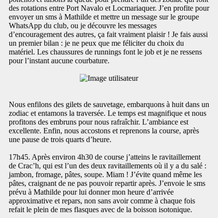
des rotations entre Port Navalo et Locmariaquer. J’en profite pour
envoyer un sms à Mathilde et mettre un message sur le groupe
WhatsApp du club, ou je découvre les messages
d’encouragement des autres, ça fait vraiment plaisir ! Je fais aussi
un premier bilan : je ne peux que me féliciter du choix du
matériel. Les chaussures de runnings font le job et je ne ressens
pour l’instant aucune courbature.
Nous enfilons des gilets de sauvetage, embarquons à huit dans un
zodiac et entamons la traversée. Le temps est magnifique et nous
profitons des embruns pour nous rafraîchir. L’ambiance est
excellente. Enfin, nous accostons et reprenons la course, après
une pause de trois quarts d’heure.
17h45. Après environ 4h30 de course j’atteins le ravitaillement
de Crac’h, qui est l’un des deux ravitaillements où il y a du salé :
jambon, fromage, pâtes, soupe. Miam ! J’évite quand même les
pâtes, craignant de ne pas pouvoir repartir après. J’envoie le sms
prévu à Mathilde pour lui donner mon heure d’arrivée
approximative et repars, non sans avoir comme à chaque fois
refait le plein de mes flasques avec de la boisson isotonique.